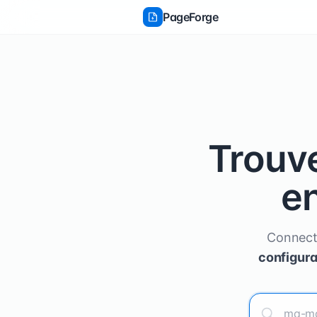
PageForge
Annuler
Confirmer
Trouv
e
Connect
configura