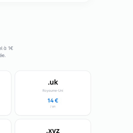
el à 1€
ée.
.uk
Royaume-Uni
14 €
/ an
.xyz