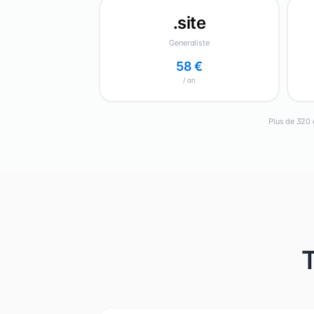
.site
Generaliste
58 €
/ an
Plus de 320 
T