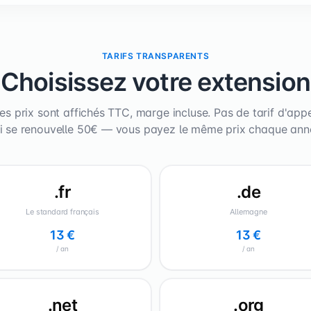
TARIFS TRANSPARENTS
Choisissez votre extension
es prix sont affichés TTC, marge incluse. Pas de tarif d'app
i se renouvelle 50€ — vous payez le même prix chaque ann
.fr
.de
Le standard français
Allemagne
13 €
13 €
/ an
/ an
.net
.org