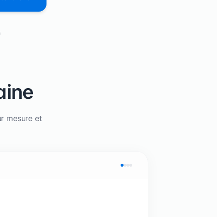
s
aine
ur mesure et