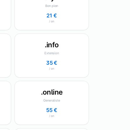
Bon plan
21 €
/ an
.info
Extension
35 €
/ an
.online
Generaliste
55 €
/ an