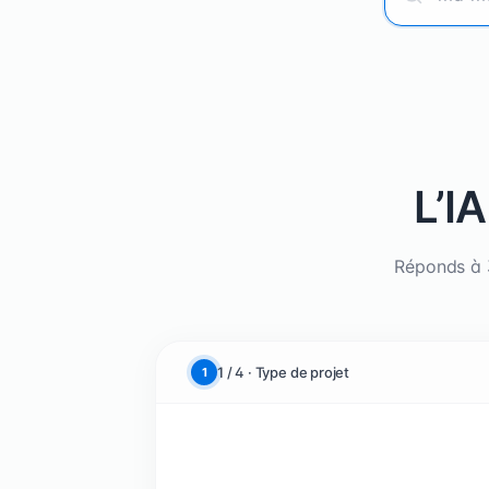
L’I
Réponds à 3
1 / 4 · Type de projet
1