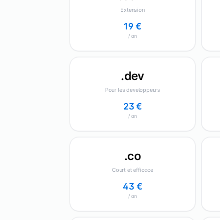
Extension
19 €
/ an
.dev
Pour les developpeurs
23 €
/ an
.co
Court et efficace
43 €
/ an