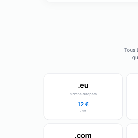
Tous l
qu
.eu
Marche europeen
12 €
/ an
.com