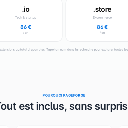
.io
.store
Tech & startup
E-commerce
86 €
86 €
/ an
/ an
extensions au total disponibles. Tape ton nom dans la recherche pour explorer toutes les 
POURQUOI PAGEFORGE
out est inclus, sans surpri