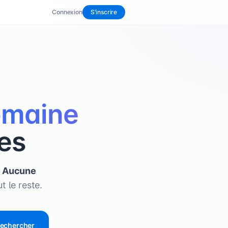
Connexion
S'inscrire
omaine
es
.
Aucune
t le reste.
echercher