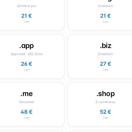
Solide et pro
Extension
21 €
21 €
/ an
/ an
.app
.biz
Apps web · SSL force
Extension
26 €
27 €
/ an
/ an
.me
.shop
Personnel
E-commerce
48 €
52 €
/ an
/ an