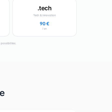
.tech
Tech & innovation
90 €
/ an
possibilites.
se