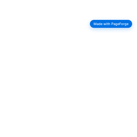
Made with PageForge
·
·
·
·
[MÉDIA 1]
[MÉDIA 2]
[MÉDIA 3]
[MÉDIA 4]
[MÉDIA 5]
Notre travail est guidé
par
la passion
et l'expertise.
VOIR LES SERVICES