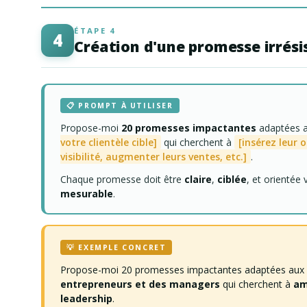
ÉTAPE 4
4
Création d'une promesse irrési
📋 PROMPT À UTILISER
Propose-moi
20 promesses impactantes
adaptées a
votre clientèle cible]
qui cherchent à
[insérez leur o
visibilité, augmenter leurs ventes, etc.]
.
Chaque promesse doit être
claire
,
ciblée
, et orientée
mesurable
.
💡 EXEMPLE CONCRET
Propose-moi 20 promesses impactantes adaptées aux b
entrepreneurs et des managers
qui cherchent à
am
leadership
.