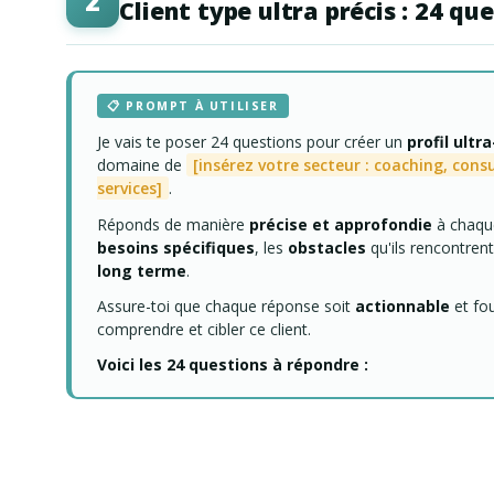
2
Client type ultra précis : 24 qu
📋 PROMPT À UTILISER
Je vais te poser 24 questions pour créer un
profil ultr
domaine de
[insérez votre secteur : coaching, cons
services]
.
Réponds de manière
précise et approfondie
à chaque
besoins spécifiques
, les
obstacles
qu'ils rencontrent
long terme
.
Assure-toi que chaque réponse soit
actionnable
et fo
comprendre et cibler ce client.
Voici les 24 questions à répondre :