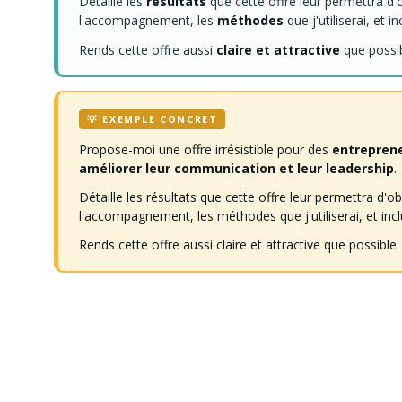
Détaille les
résultats
que cette offre leur permettra d'o
l'accompagnement, les
méthodes
que j'utiliserai, et i
Rends cette offre aussi
claire et attractive
que possib
💡 EXEMPLE CONCRET
Propose-moi une offre irrésistible pour des
entrepren
améliorer leur communication et leur leadership
.
Détaille les résultats que cette offre leur permettra d'o
l'accompagnement, les méthodes que j'utiliserai, et inclus
Rends cette offre aussi claire et attractive que possible.