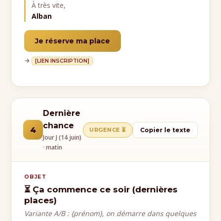
À très vite,
Alban
Je réserve ma place
→
[LIEN INSCRIPTION]
Dernière
chance
4
URGENCE ⏳
Copier le texte
Jour J (14 juin)
· matin
OBJET
⏳ Ça commence ce soir (dernières
places)
Variante A/B : {prénom}, on démarre dans quelques