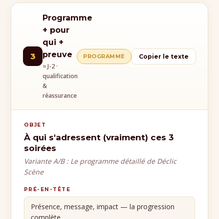
Programme
+ pour
qui +
preuve
3
PROGRAMME
Copier le texte
≈ J-2 ·
qualification
&
réassurance
OBJET
À qui s'adressent (vraiment) ces 3
soirées
Variante A/B : Le programme détaillé de Déclic
Scène
PRÉ-EN-TÊTE
Présence, message, impact — la progression
complète.