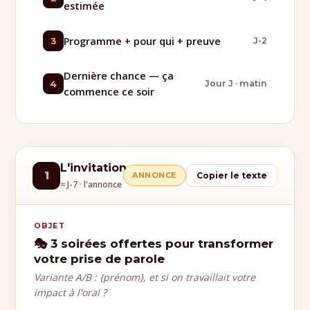
estimée
Programme + pour qui + preuve
3
J-2
Dernière chance — ça
4
Jour J · matin
commence ce soir
L'invitation
1
ANNONCE
Copier le texte
≈ J-7 · l'annonce
OBJET
🎭 3 soirées offertes pour transformer
votre prise de parole
Variante A/B : {prénom}, et si on travaillait votre
impact à l'oral ?