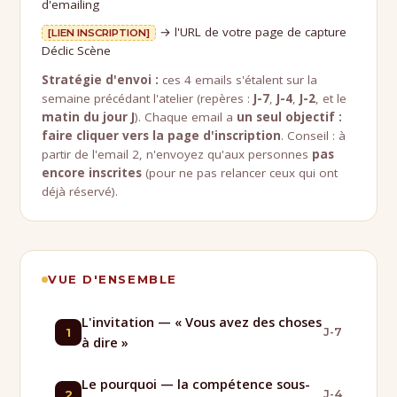
d'emailing
→ l'URL de votre page de capture
[LIEN INSCRIPTION]
Déclic Scène
Stratégie d'envoi :
ces 4 emails s'étalent sur la
semaine précédant l'atelier (repères :
J-7
,
J-4
,
J-2
, et le
matin du jour J
). Chaque email a
un seul objectif :
faire cliquer vers la page d'inscription
. Conseil : à
partir de l'email 2, n'envoyez qu'aux personnes
pas
encore inscrites
(pour ne pas relancer ceux qui ont
déjà réservé).
VUE D'ENSEMBLE
L'invitation — « Vous avez des choses
1
J-7
à dire »
Le pourquoi — la compétence sous-
2
J-4