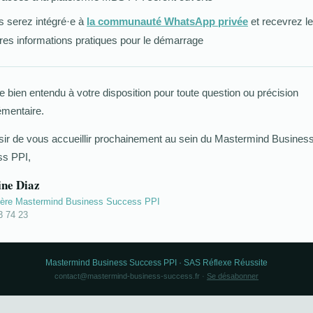
 serez intégré·e à
la communauté WhatsApp privée
et recevrez l
res informations pratiques pour le démarrage
e bien entendu à votre disposition pour toute question ou précision
mentaire.
isir de vous accueillir prochainement au sein du Mastermind Busines
s PPI,
ine Diaz
lère Mastermind Business Success PPI
3 74 23
Mastermind Business Success PPI · SAS Réflexe Réussite
contact@mastermind-business-success.fr ·
Se désabonner