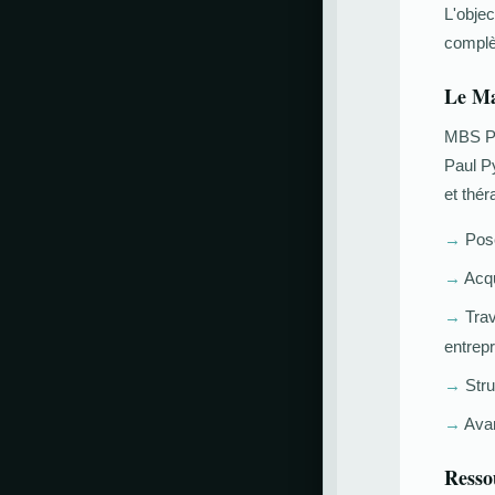
L'objec
complè
Le Ma
MBS PP
Paul P
et thér
→
Pose
→
Acqu
→
Trava
entrepr
→
Struc
→
Avan
Resso