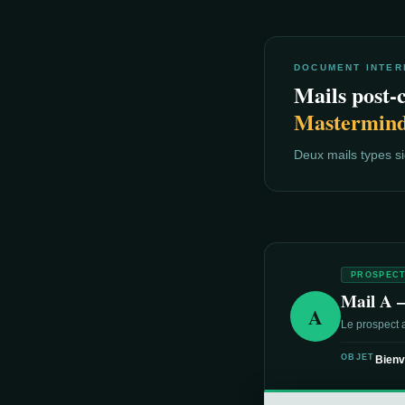
DOCUMENT INTER
Mails post-c
Mastermind
Deux mails types si
PROSPECT
Mail A 
A
Le prospect a
OBJET
Bienv