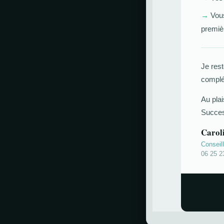
→
Vous
premiè
Je rest
complé
Au pla
Succes
Carol
Conseil
06 25 2