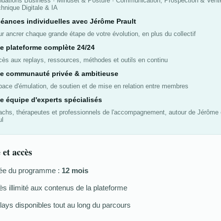
dations Business · Mindset & Posture · Communication, Prospection & Vente
hnique Digitale & IA
séances individuelles avec Jérôme Prault
r ancrer chaque grande étape de votre évolution, en plus du collectif
e plateforme complète 24/24
ès aux replays, ressources, méthodes et outils en continu
e communauté privée & ambitieuse
ace d'émulation, de soutien et de mise en relation entre membres
e équipe d'experts spécialisés
chs, thérapeutes et professionnels de l'accompagnement, autour de Jérôme 
ul
 et accès
ée du programme :
12 mois
s illimité aux contenus de la plateforme
ays disponibles tout au long du parcours