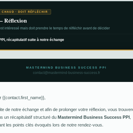
 CHAUD · DOIT RÉFLÉCHIR
— Réflexion
st intéressé mais doit prendre le temps de réfléchir avant de décider
PI, récapitulatif suite à notre échange
MASTERMIND BUSINESS SUCCESS PPI
contact@mastermind-business-success.fr
 {{contact.first_name}},
ite de notre échange et afin de prolonger votre réflexion, vous trouver
 un récapitulatif structuré du
Mastermind Business Success PPI
,
nt les points clés évoqués lors de notre rendez-vous.