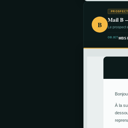
PROSPECT
Mail B 
B
Le prospect e
OBJET
MBS P
Bonjour
À la su
dessous
reprena