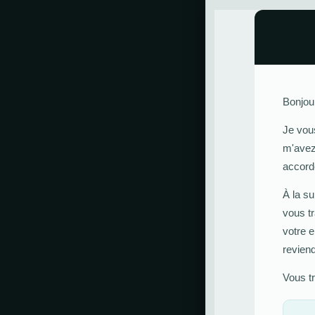
Bonjour
Je vou
m'avez
accord
À la su
vous t
votre 
revien
Vous t