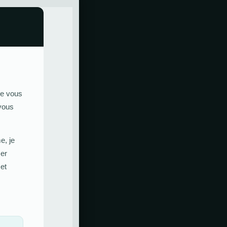
ue vous
 vous
e, je
mer
et