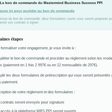
 Le bon de commande du Mastermind Business Success PPI
iquez ici pour accéder au bon de commande
'issue du bon de commande, deux formulaires courts vous seront proposés p
evoir vos contrats à signer.
aines étapes
 formaliser votre engagement, je vous invite à :
léter le bon de commande et procéder au règlement selon les modal
es (paiement en 1 fois 2 997€ ou en 12 mensualités de 297€).
ir les deux formulaires de préinscription qui vous seront présentés 
du paiement.
eption de votre règlement et des formulaires :
contrats seront envoyés pour signature
accès à la plateforme MBS PPI seront ouverts