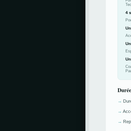
Fon
Tec
4 
Pou
Un
Acc
Un
Esp
Un
Coa
Pa
Durée
→
Dur
→
Accè
→
Repl