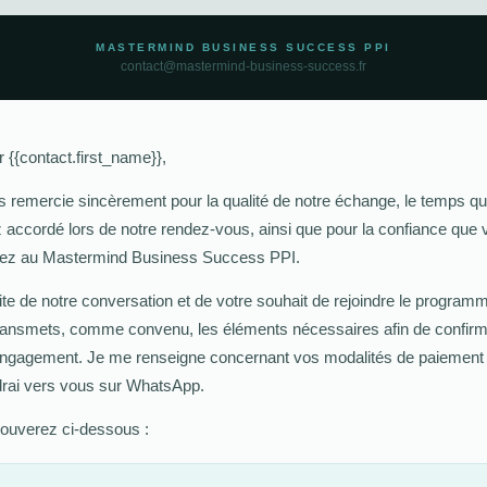
MASTERMIND BUSINESS SUCCESS PPI
contact@mastermind-business-success.fr
 {{contact.first_name}},
s remercie sincèrement pour la qualité de notre échange, le temps q
 accordé lors de notre rendez-vous, ainsi que pour la confiance que
ez au Mastermind Business Success PPI.
ite de notre conversation et de votre souhait de rejoindre le programm
ransmets, comme convenu, les éléments nécessaires afin de confir
engagement. Je me renseigne concernant vos modalités de paiement 
drai vers vous sur WhatsApp.
rouverez ci-dessous :