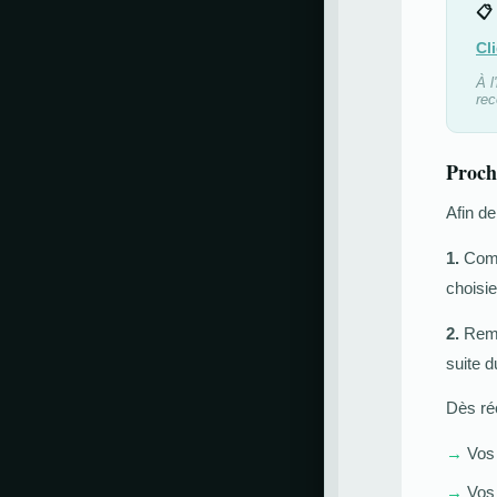
📋
Cl
À l
rec
Proch
Afin de
1.
Comp
choisi
2.
Rempl
suite 
Dès réc
→
Vos 
→
Vos 