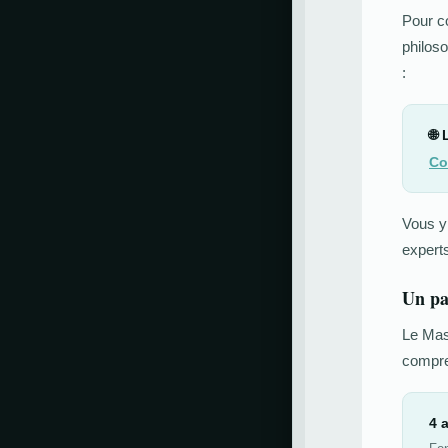
Pour c
philoso
:
🌐 
Co
Vous y 
expert
Un pa
Le Mas
compre
4 