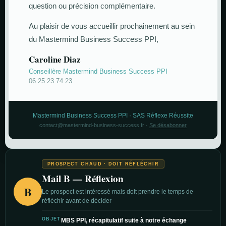
question ou précision complémentaire.
Au plaisir de vous accueillir prochainement au sein
du Mastermind Business Success PPI,
Caroline Diaz
Conseillère Mastermind Business Success PPI
06 25 23 74 23
Mastermind Business Success PPI · SAS Réflexe Réussite
contact@mastermind-business-success.fr ·
Se désabonner
PROSPECT CHAUD · DOIT RÉFLÉCHIR
Mail B — Réflexion
B
Le prospect est intéressé mais doit prendre le temps de
réfléchir avant de décider
OBJET
MBS PPI, récapitulatif suite à notre échange