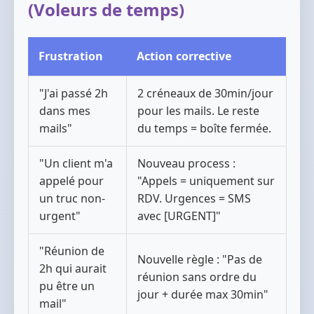
(Voleurs de temps)
Frustration
Action corrective
"J'ai passé 2h
2 créneaux de 30min/jour
dans mes
pour les mails. Le reste
mails"
du temps = boîte fermée.
"Un client m'a
Nouveau process :
appelé pour
"Appels = uniquement sur
un truc non-
RDV. Urgences = SMS
urgent"
avec [URGENT]"
"Réunion de
Nouvelle règle : "Pas de
2h qui aurait
réunion sans ordre du
pu être un
jour + durée max 30min"
mail"