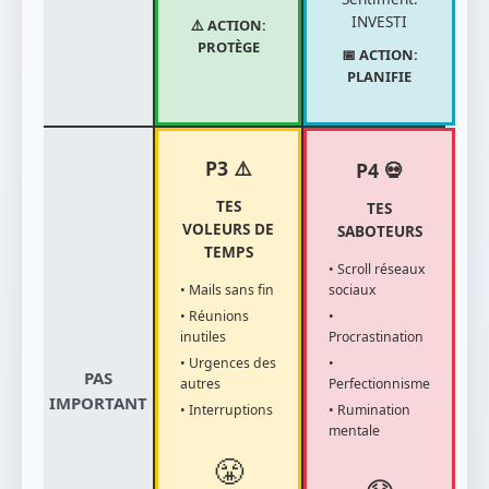
INVESTI
⚠️ ACTION:
PROTÈGE
📅 ACTION:
PLANIFIE
P3 ⚠️
P4 💀
TES
TES
VOLEURS DE
SABOTEURS
TEMPS
• Scroll réseaux
sociaux
• Mails sans fin
•
• Réunions
Procrastination
inutiles
•
• Urgences des
PAS
Perfectionnisme
autres
IMPORTANT
• Rumination
• Interruptions
mentale
😤