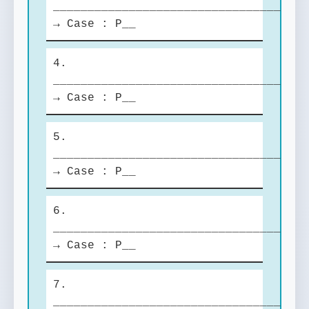
_________________________________
→ Case : P__
4.
_________________________________
→ Case : P__
5.
_________________________________
→ Case : P__
6.
_________________________________
→ Case : P__
7.
_________________________________