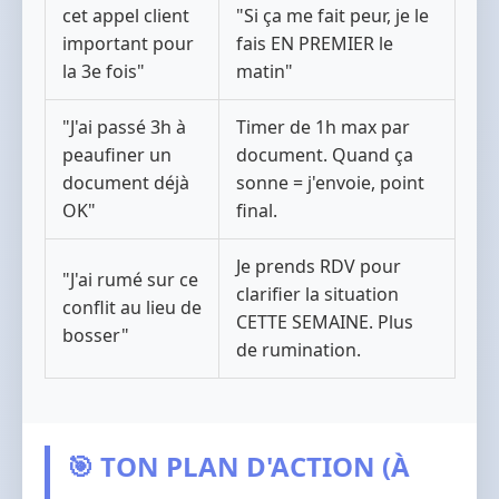
cet appel client
"Si ça me fait peur, je le
important pour
fais EN PREMIER le
la 3e fois"
matin"
"J'ai passé 3h à
Timer de 1h max par
peaufiner un
document. Quand ça
document déjà
sonne = j'envoie, point
OK"
final.
Je prends RDV pour
"J'ai rumé sur ce
clarifier la situation
conflit au lieu de
CETTE SEMAINE. Plus
bosser"
de rumination.
🎯 TON PLAN D'ACTION (À