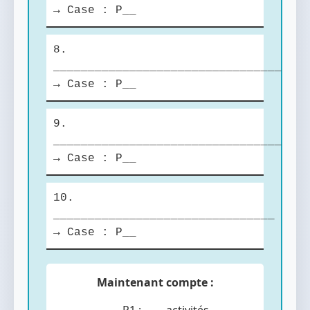
→ Case : P__
8.
_________________________________
→ Case : P__
9.
_________________________________
→ Case : P__
10.
________________________________
→ Case : P__
Maintenant compte :