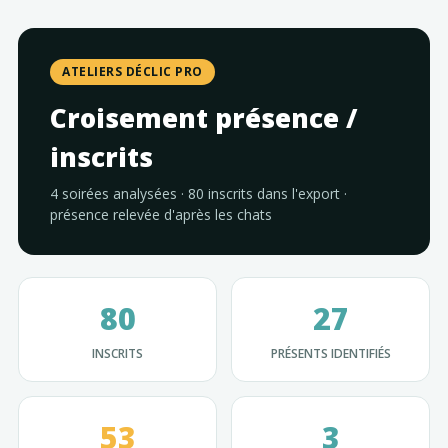
ATELIERS DÉCLIC PRO
Croisement présence /
inscrits
4 soirées analysées · 80 inscrits dans l'export ·
présence relevée d'après les chats
80
27
INSCRITS
PRÉSENTS IDENTIFIÉS
53
3