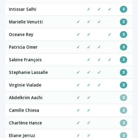
Intissar Salhi
·
✓
✓
✓
3
Marielle Venutti
✓
✓
✓
·
3
Oceane Rey
✓
✓
·
✓
3
Patricia Omer
✓
✓
✓
·
3
Sabine François
·
✓
✓
✓
3
Stephanie Lassalle
✓
✓
✓
·
3
Virginie Vialade
✓
✓
✓
·
3
Abdelkrim Aachi
✓
✓
·
·
2
Camille Chiesa
✓
✓
·
·
2
Charlène Hance
✓
✓
·
·
2
Eliane Jerruz
✓
✓
·
·
2