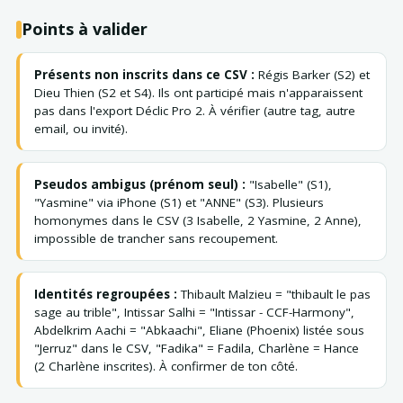
Points à valider
Présents non inscrits dans ce CSV :
Régis Barker (S2) et
Dieu Thien (S2 et S4). Ils ont participé mais n'apparaissent
pas dans l'export Déclic Pro 2. À vérifier (autre tag, autre
email, ou invité).
Pseudos ambigus (prénom seul) :
"Isabelle" (S1),
"Yasmine" via iPhone (S1) et "ANNE" (S3). Plusieurs
homonymes dans le CSV (3 Isabelle, 2 Yasmine, 2 Anne),
impossible de trancher sans recoupement.
Identités regroupées :
Thibault Malzieu = "thibault le pas
sage au trible", Intissar Salhi = "Intissar - CCF-Harmony",
Abdelkrim Aachi = "Abkaachi", Eliane (Phoenix) listée sous
"Jerruz" dans le CSV, "Fadika" = Fadila, Charlène = Hance
(2 Charlène inscrites). À confirmer de ton côté.