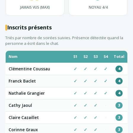
JAMAIS VUS (MAX)
NOYAU 4/4
Inscrits présents
Triés par nombre de soirées suivies. Présence détectée quand la
personne a écrit dans le chat.
Nom
S1
S2
S3
S4
Total
Clémentine Coussau
✓
✓
✓
✓
4
Franck Baclet
✓
✓
✓
✓
4
Nathalie Grangier
✓
✓
✓
✓
4
Cathy Jaoul
✓
✓
✓
·
3
Claire Cazaillet
✓
✓
✓
·
3
Corinne Graux
✓
✓
✓
·
3