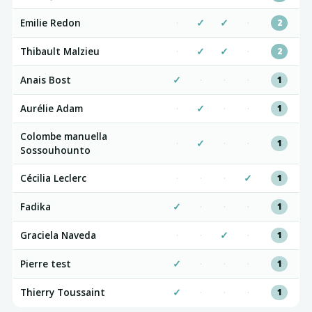
Emilie Redon
·
✓
✓
·
2
Thibault Malzieu
·
✓
✓
·
2
Anais Bost
✓
·
·
·
1
Aurélie Adam
·
✓
·
·
1
Colombe manuella
·
✓
·
·
1
Sossouhounto
Cécilia Leclerc
·
·
·
✓
1
Fadika
✓
·
·
·
1
Graciela Naveda
·
·
✓
·
1
Pierre test
✓
·
·
·
1
Thierry Toussaint
✓
·
·
·
1