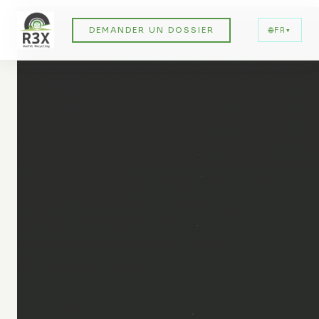
🌐
FR
▾
DEMANDER UN DOSSIER