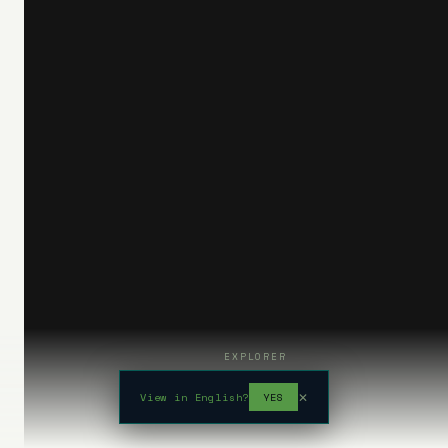
EXPLORER
View in English?
YES
✕