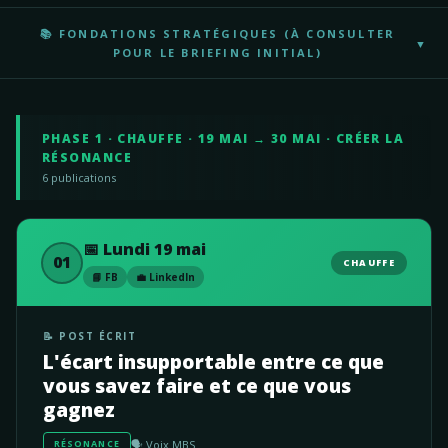
📚 FONDATIONS STRATÉGIQUES (À CONSULTER
▼
POUR LE BRIEFING INITIAL)
PHASE 1 · CHAUFFE · 19 MAI → 30 MAI · CRÉER LA
RÉSONANCE
6 publications
📅 Lundi 19 mai
01
CHAUFFE
📘 FB
💼 LinkedIn
📝 POST ÉCRIT
L'écart insupportable entre ce que
vous savez faire et ce que vous
gagnez
🗣️ Voix MBS
RÉSONANCE