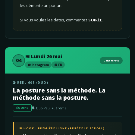
les démonte un par un.
Si vous voulez les dates, commentez
SOIRÉE
.
📅 Lundi 26 mai
04
CHAUFFE
📸 Instagram
📘 FB
🎬 REEL 60S (DUO)
La posture sans la méthode. La
méthode sans la posture.
🗣️ Duo Paul + Jérôme
ÉQUIPE
🎯 HOOK · PREMIÈRE LIGNE (ARRÊTE LE SCROLL)