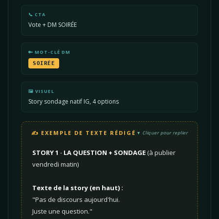
📞 CTA
Vote + DM SOIRÉE
🔑 MOT-CLÉ DM
SOIRÉE
🖼️ VISUEL
Story sondage natif IG, 4 options
✍️ EXEMPLE DE TEXTE RÉDIGÉ
Cliquer pour replier
STORY 1 · LA QUESTION + SONDAGE
(à publier
vendredi matin)
Texte de la story (en haut) :
"Pas de discours aujourd'hui.
Juste une question."