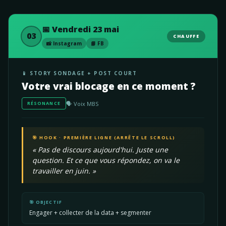
📅 Vendredi 23 mai
03
CHAUFFE
📸 Instagram
📘 FB
📱 STORY SONDAGE + POST COURT
Votre vrai blocage en ce moment ?
🗣️ Voix MBS
RÉSONANCE
🎯 HOOK · PREMIÈRE LIGNE (ARRÊTE LE SCROLL)
« Pas de discours aujourd'hui. Juste une
question. Et ce que vous répondez, on va le
travailler en juin. »
🎯 OBJECTIF
Engager + collecter de la data + segmenter