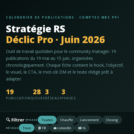
CALENDRIER DE PUBLICATIONS · COMPTES MBS PPI
Stratégie RS
Déclic Pro · Juin 2026
Outil de travail quotidien pour le community manager. 19
publications du 19 mai au 15 juin, organisées
chronologiquement. Chaque fiche contient le hook, l'objectif,
le visuel, le CTA, le mot-clé DM et le texte rédigé prêt à
adapter.
19
28
3
3
PUBLICATIONS
JOURS
RÉSEAUX
PHASES
🔍 Filtrer :
Toutes
Chauffe
Lancement
Closing
PHASE
Tous
📘 FB
💼 LinkedIn
📸 IG
RÉSEAU