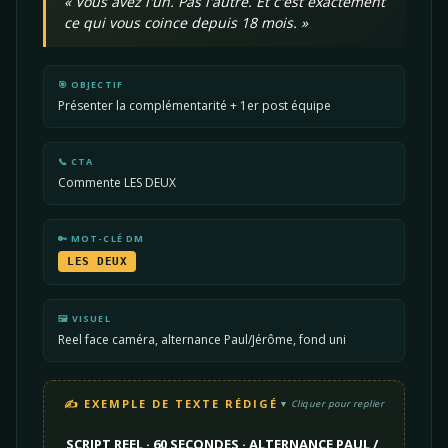
« Vous avez l'un. Pas l'autre. Et c'est exactement
ce qui vous coince depuis 18 mois. »
🎯 OBJECTIF
Présenter la complémentarité + 1er post équipe
📞 CTA
Commente LES DEUX
🔑 MOT-CLÉ DM
LES DEUX
🖼️ VISUEL
Reel face caméra, alternance Paul/Jérôme, fond uni
✍️ EXEMPLE DE TEXTE RÉDIGÉ
Cliquer pour replier
SCRIPT REEL · 60 SECONDES · ALTERNANCE PAUL /