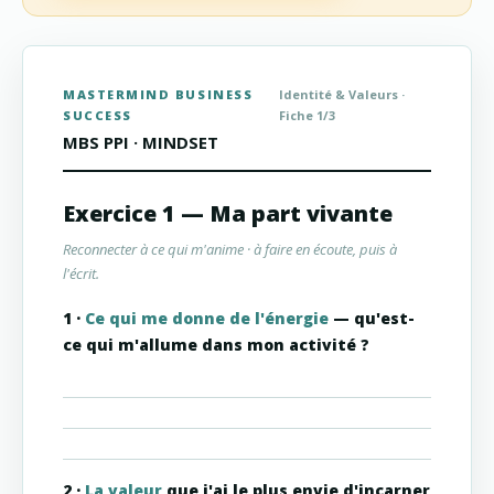
MASTERMIND BUSINESS
Identité & Valeurs ·
SUCCESS
Fiche 1/3
MBS PPI · MINDSET
Exercice 1 — Ma part vivante
Reconnecter à ce qui m'anime · à faire en écoute, puis à
l'écrit.
1 ·
Ce qui me donne de l'énergie
— qu'est-
ce qui m'allume dans mon activité ?
2 ·
La valeur
que j'ai le plus envie d'incarner