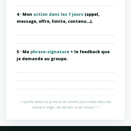
4 · Mon
action dans les 7 jours
(appel,
message, offre, limite, contenu…).
5 · Ma
phrase-signature
+ le feedback que
je demande au groupe.
« Quelle valeur ai-je envie de rendre plus visible dans ma
manière d'agir, de décider et de réussir ? »