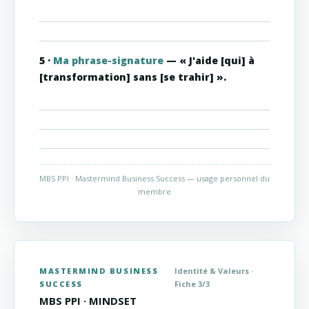
5 ·
Ma phrase-signature
— « J'aide [qui] à
[transformation] sans [se trahir] ».
MBS PPI · Mastermind Business Success — usage personnel du
membre
MASTERMIND BUSINESS
Identité & Valeurs ·
SUCCESS
Fiche 3/3
MBS PPI · MINDSET