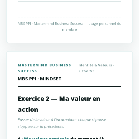
MBS PPI · Mastermind Business Success — usage personnel du
membre
MASTERMIND BUSINESS
Identité & Valeurs ·
SUCCESS
Fiche 2/3
MBS PPI · MINDSET
Exercice 2 — Ma valeur en
action
Passer de la valeur à l'incarnation · chaque réponse
s'appuie sur la précédente.
1 ·
Ma valeur centrale
du moment (à