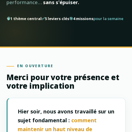
performance…
sans s'épuiser.
🧠
1 thème central
✅
5 leviers clés
🎯
4 missions
pour la semaine
EN OUVERTURE
Merci pour votre présence et
votre implication
Hier soir, nous avons travaillé sur un
sujet fondamental :
comment
maintenir un haut niveau de