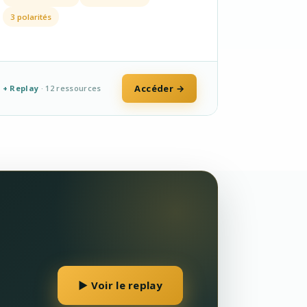
3 polarités
Accéder →
+ Replay
· 12 ressources
▶ Voir le replay