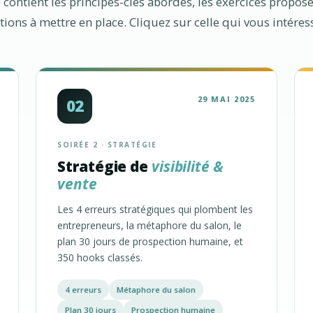
ontient les principes-clés abordés, les exercices proposé
actions à mettre en place. Cliquez sur celle qui vous intére
29 MAI 2025
02
SOIRÉE 2 · STRATÉGIE
Stratégie de
visibilité &
vente
Les 4 erreurs stratégiques qui plombent les
entrepreneurs, la métaphore du salon, le
plan 30 jours de prospection humaine, et
350 hooks classés.
4 erreurs
Métaphore du salon
Plan 30 jours
Prospection humaine