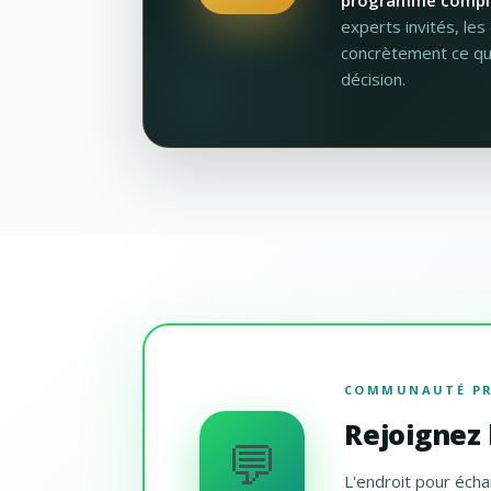
programme compl
experts invités, le
concrètement ce qu
décision.
COMMUNAUTÉ PR
Rejoignez
💬
L'endroit pour écha