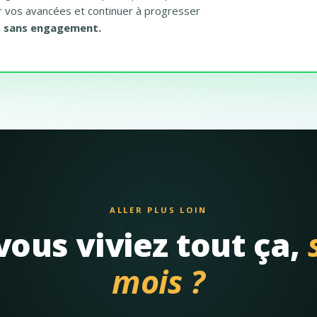
r vos avancées et continuer à progresser
, sans engagement.
ALLER PLUS LOIN
 vous viviez tout ça,
mois ?