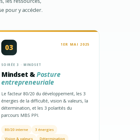
s, les ressources,
sse pour y accéder.
1ER MAI 2025
03
SOIRÉE 3 · MINDSET
Mindset &
Posture
entrepreneuriale
Le facteur 80/20 du développement, les 3
énergies de la difficulté, vision & valeurs, la
détermination, et les 3 polarités du
parcours MBS PPI.
80/20 interne
3 énergies
Vision & valeurs
Détermination