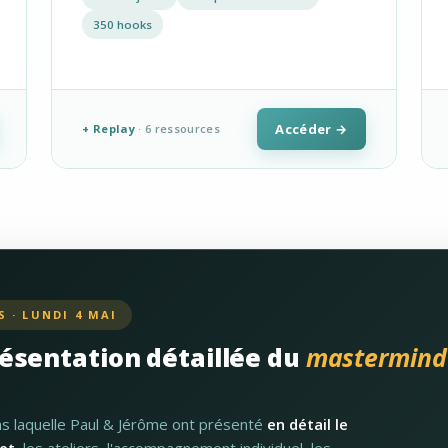
350 hooks
Accéder →
+ Replay
· 6 ressources
 · LUNDI 4 MAI
résentation détaillée du
mastermind
ns laquelle Paul & Jérôme ont présenté
en détail le