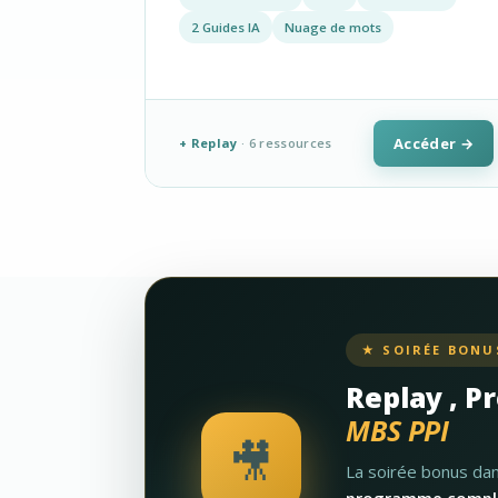
2 Guides IA
Nuage de mots
Accéder →
+ Replay
· 6 ressources
★ SOIRÉE BONUS
Replay , P
MBS PPI
🎥
La soirée bonus da