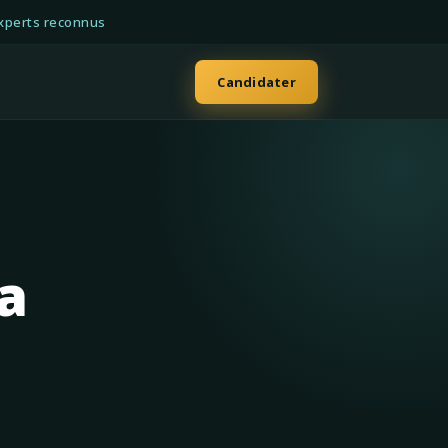
xperts reconnus
Candidater
a