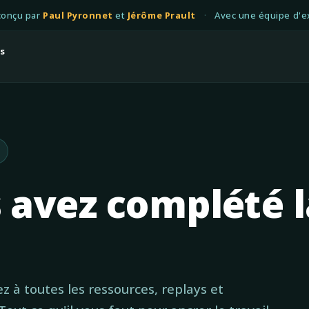
conçu par
Paul Pyronnet
et
Jérôme Prault
·
Avec une équipe d'e
s
 avez complété l
ez à toutes les ressources, replays et