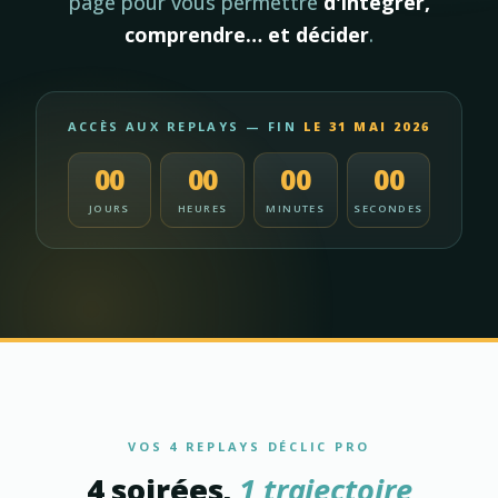
page pour vous permettre
d'intégrer,
comprendre… et décider
.
ACCÈS AUX REPLAYS — FIN
LE 31 MAI 2026
00
00
00
00
JOURS
HEURES
MINUTES
SECONDES
VOS 4 REPLAYS DÉCLIC PRO
4 soirées,
1 trajectoire