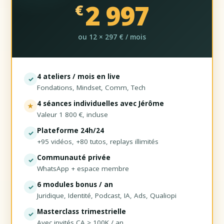
2 997
€
ou 12 × 297 € / mois
4 ateliers / mois en live
✓
Fondations, Mindset, Comm, Tech
4 séances individuelles avec Jérôme
★
Valeur 1 800 €, incluse
Plateforme 24h/24
✓
+95 vidéos, +80 tutos, replays illimités
Communauté privée
✓
WhatsApp + espace membre
6 modules bonus / an
✓
Juridique, Identité, Podcast, IA, Ads, Qualiopi
Masterclass trimestrielle
✓
Avec invités CA > 100K / an