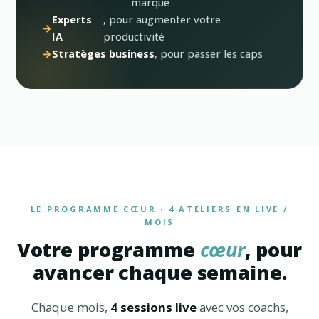
marque
Experts
, pour augmenter votre
IA
productivité
Stratèges business
, pour passer les caps
LE PROGRAMME CŒUR · 4 ATELIERS EN LIVE /
MOIS
Votre programme
cœur
, pour
avancer chaque semaine.
Chaque mois,
4 sessions live
avec vos coachs,