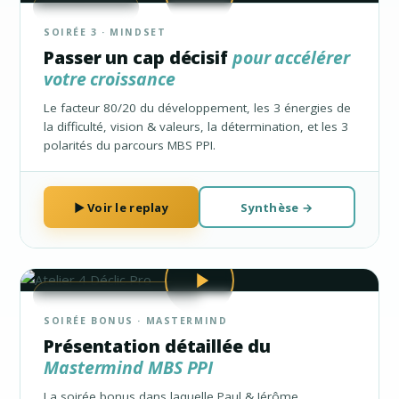
★ ATELIER 3
SOIRÉE 3 · MINDSET
Passer un cap décisif
pour accélérer
votre croissance
Le facteur 80/20 du développement, les 3 énergies de
la difficulté, vision & valeurs, la détermination, et les 3
polarités du parcours MBS PPI.
▶ Voir le replay
Synthèse →
★ BONUS · ATELIER 4
SOIRÉE BONUS · MASTERMIND
Présentation détaillée du
Mastermind MBS PPI
La soirée bonus dans laquelle Paul & Jérôme