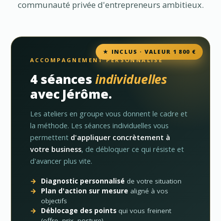
communauté privée d'entrepreneurs ambitieux.
★ INCLUS · VALEUR 1 800 €
ACCOMPAGNEMENT PERSONNALISÉ
4 séances
individuelles
avec Jérôme.
Les ateliers en groupe vous donnent le cadre et
la méthode. Les séances individuelles vous
permettent
d'appliquer concrètement à
votre business
, de débloquer ce qui résiste et
d'avancer plus vite.
Diagnostic personnalisé
de votre situation
Plan d'action sur mesure
aligné à vos
objectifs
Déblocage des points
qui vous freinent
(offre, prix, posture)