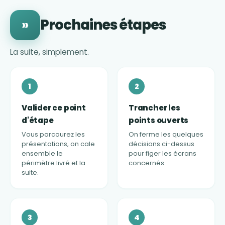
Prochaines étapes
»
La suite, simplement.
1
2
Valider ce point
Trancher les
d'étape
points ouverts
Vous parcourez les
On ferme les quelques
présentations, on cale
décisions ci-dessus
ensemble le
pour figer les écrans
périmètre livré et la
concernés.
suite.
3
4